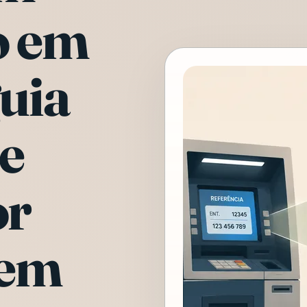
o em
guia
e
or
 em