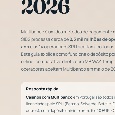
2026
Multibanco é um dos métodos de pagamento m
SIBS processa cerca de
2,3 mil milhões de o
ano
e os 14 operadores SRIJ aceitam-no todos
Este guia explica como funciona o depósito po
online, comparativo direto com MB WAY, tempos
operadores aceitam Multibanco em maio de 2
Resposta rápida
Casinos com Multibanco
em Portugal são todos 
licenciados pelo SRIJ (Betano, Solverde, Betclic, 
outros), com depósito mínimo entre 5 e 10 EUR. O