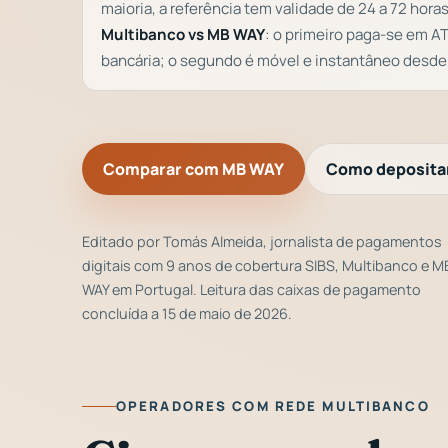
maioria, a referência tem validade de 24 a 72 horas
Multibanco vs MB WAY
: o primeiro paga-se em 
bancária; o segundo é móvel e instantâneo desde
Comparar com MB WAY
Como deposita
Editado por
Tomás Almeida
, jornalista de pagamentos
digitais com 9 anos de cobertura SIBS, Multibanco e M
WAY em Portugal. Leitura das caixas de pagamento
concluída a 15 de maio de 2026.
OPERADORES COM REDE MULTIBANCO