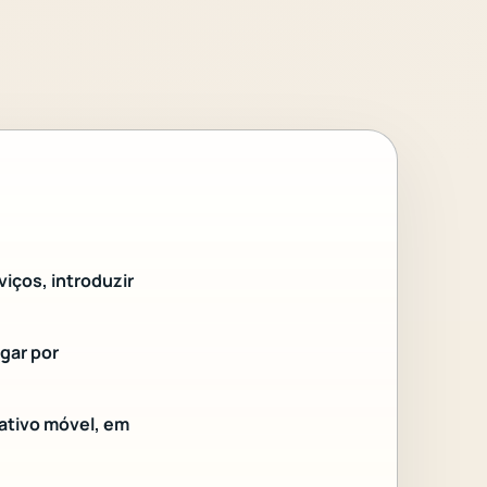
viços
, introduzir
gar por
ativo móvel, em