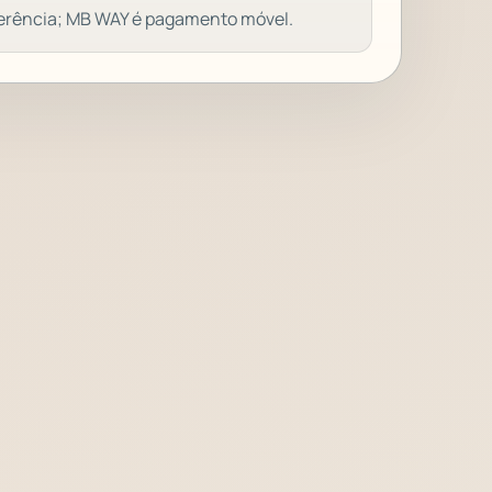
erência; MB WAY é pagamento móvel.