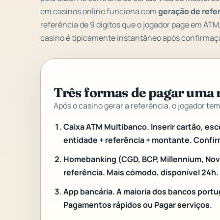
em casinos online funciona com
geração de refe
referência de 9 dígitos
que o jogador paga em ATM,
casino é tipicamente instantâneo após confirma
Três formas de pagar uma 
Após o casino gerar a referência, o jogador t
Caixa ATM Multibanco.
Inserir cartão, es
entidade + referência + montante. Conf
Homebanking
(CGD, BCP, Millennium, Nov
referência
. Mais cómodo, disponível 24h.
App bancária.
A maioria dos bancos port
Pagamentos rápidos
ou
Pagar serviços
.